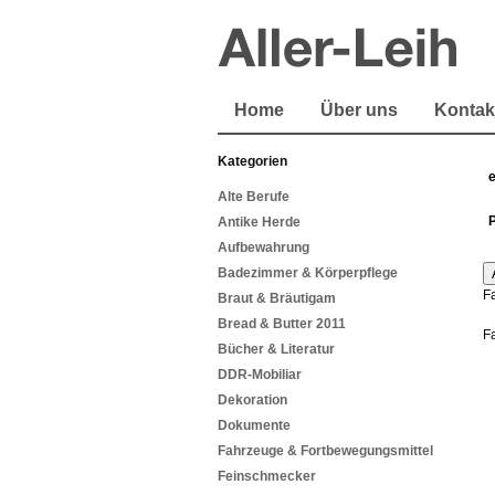
Home
Über uns
Kontak
Kategorien
Alte Berufe
Antike Herde
Aufbewahrung
Badezimmer & Körperpflege
F
Braut & Bräutigam
Bread & Butter 2011
F
Bücher & Literatur
DDR-Mobiliar
Dekoration
Dokumente
Fahrzeuge & Fortbewegungsmittel
Feinschmecker