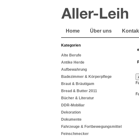
Home
Über uns
Kontak
Kategorien
Alte Berufe
Antike Herde
Aufbewahrung
Badezimmer & Körperpflege
F
Braut & Bräutigam
Bread & Butter 2011
F
Bücher & Literatur
DDR-Mobiliar
Dekoration
Dokumente
Fahrzeuge & Fortbewegungsmittel
Feinschmecker