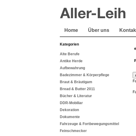
Home
Über uns
Kontak
Kategorien
Alte Berufe
Antike Herde
Aufbewahrung
Badezimmer & Körperpflege
F
Braut & Bräutigam
Bread & Butter 2011
F
Bücher & Literatur
DDR-Mobiliar
Dekoration
Dokumente
Fahrzeuge & Fortbewegungsmittel
Feinschmecker