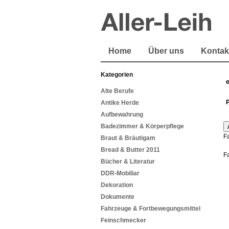
Home
Über uns
Kontak
Kategorien
Alte Berufe
Antike Herde
Aufbewahrung
Badezimmer & Körperpflege
F
Braut & Bräutigam
Bread & Butter 2011
F
Bücher & Literatur
DDR-Mobiliar
Dekoration
Dokumente
Fahrzeuge & Fortbewegungsmittel
Feinschmecker