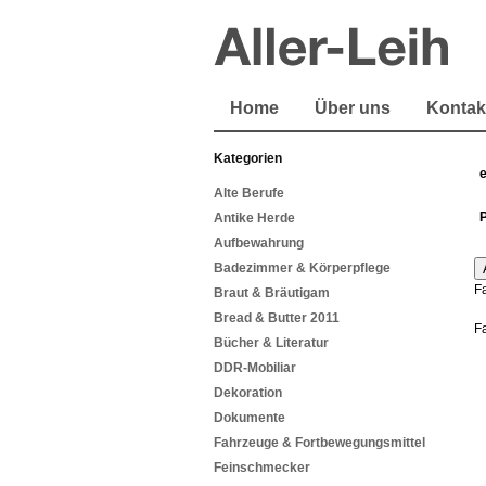
Home
Über uns
Kontak
Kategorien
Alte Berufe
Antike Herde
Aufbewahrung
Badezimmer & Körperpflege
F
Braut & Bräutigam
Bread & Butter 2011
F
Bücher & Literatur
DDR-Mobiliar
Dekoration
Dokumente
Fahrzeuge & Fortbewegungsmittel
Feinschmecker