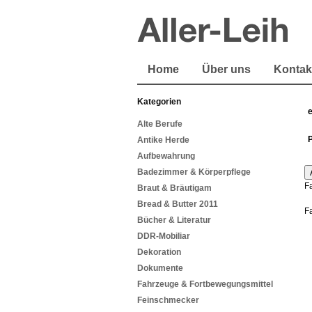
Home
Über uns
Kontak
Kategorien
Alte Berufe
Antike Herde
Aufbewahrung
Badezimmer & Körperpflege
F
Braut & Bräutigam
Bread & Butter 2011
F
Bücher & Literatur
DDR-Mobiliar
Dekoration
Dokumente
Fahrzeuge & Fortbewegungsmittel
Feinschmecker