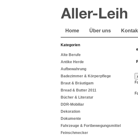
Home
Über uns
Kontak
Kategorien
Alte Berufe
Antike Herde
Aufbewahrung
Badezimmer & Körperpflege
F
Braut & Bräutigam
Bread & Butter 2011
F
Bücher & Literatur
DDR-Mobiliar
Dekoration
Dokumente
Fahrzeuge & Fortbewegungsmittel
Feinschmecker