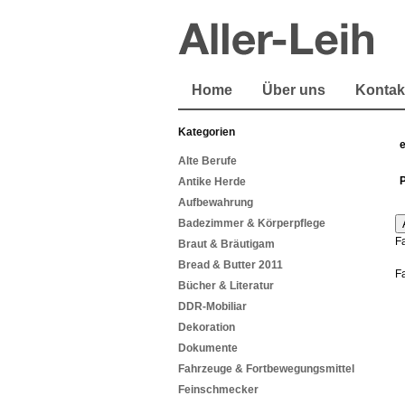
Home
Über uns
Kontak
Kategorien
Alte Berufe
Antike Herde
Aufbewahrung
Badezimmer & Körperpflege
F
Braut & Bräutigam
Bread & Butter 2011
F
Bücher & Literatur
DDR-Mobiliar
Dekoration
Dokumente
Fahrzeuge & Fortbewegungsmittel
Feinschmecker