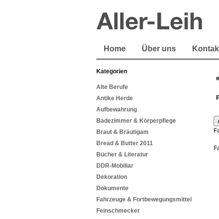
Home
Über uns
Kontak
Kategorien
Alte Berufe
Antike Herde
Aufbewahrung
Badezimmer & Körperpflege
F
Braut & Bräutigam
Bread & Butter 2011
F
Bücher & Literatur
DDR-Mobiliar
Dekoration
Dokumente
Fahrzeuge & Fortbewegungsmittel
Feinschmecker